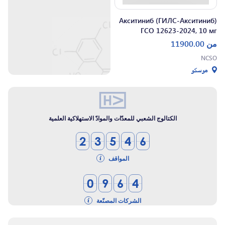
Акситиниб (ГИЛС-Акситиниб)
ГСО 12623-2024, 10 мг
من
11900.00
NCSO
موسكو
الكتالوج الشعبي للمعدّات والموادّ الاستهلاكية العلمية
2
3
5
4
6
المواقف
0
9
6
4
الشركات المصنّعة