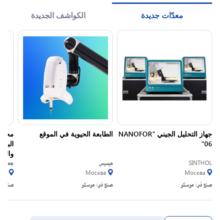
معدّات جديدة
الكواشف الجديدة
جهاز التحليل الجيني "NANOFOR
الطابعة الحيوية في الموقع
مجموع
06"
البلاز
والحل
SINTHOL
ميسيس
جمعية ذ
мь
Москва
Москва
صنع في:
موسكو
صنع في:
موسكو
صنع في