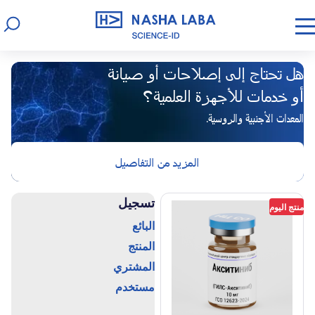
هل تحتاج إلى إصلاحات أو صيانة
أل
خدمات للأجهزة العلمية؟
أو
اتر
الأ
المعدات الأجنبية والروسية.
المزيد من التفاصيل
1
/
3
تسجيل
منتج اليوم
البائع
المنتج
المشتري
مستخدم