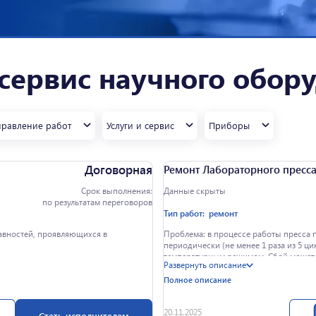
обслуживание
ввод приборов в
государственное
лабораторное
замена комплектующих
эксплуатацию (пуско-
бюджетное учреждение
оборудование
наладочные работы)
аттестация приборов
науки Институт химии
общелабораторное
горячее прессование
растворов им. Г.А.
оборудование
 сервис научного обор
Крестова Российской
академии наук
разрывные машины
диагностика и ремонт
термостаты
сложного лабораторного
хроматографы
оборудования
правление работ
Услуги и сервис
Приборы
диагностика
лабораторного
Договорная
Ремонт Лабораторного пресса L
оборудования
замена узлов
Срок выполнения:
Данные скрыты
по результатам переговоров
Тип работ:
ремонт
изготовление прессовых
авностей, проявляющихся в
Проблема: в процессе работы пресса п
периодически (не менее 1 раза из 5 ц
деталей
температурным режимом. Сбой может з
Развернуть описание
одновременно, приводя к неконтролир
ремонт измерительных
Полное описание
машин
20.11.2025
Стать исполнителем