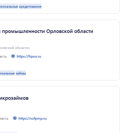
 5 лет Процент – 3% Софинансирование ≥ 50 % бюджета проекта,
гиональные
кредитование
за счет собственных средств; Льготный период до 3 лет
го долга Целевой объем продаж ≥ 50 % от суммы займа в год
изводства. Общий бюджет проекта не менее 10 млн. руб.
ка нового продукта/ технологии — инжиниринг —
промышленного оборудования — общехозяйственные расходы
я промышленности Орловской области
ловской области»
асть
https://frpoo.ru
ондом развития промышленности предоставляет займы на срок
ональные
займы
х на реализацию проектов в рамках программ «Проекты
елия" в соотношении 70% (федеральные средства) на 30%
ывает содействие промышленным предприятиям Орловской
ных мер поддержки ФРП РФ и Минпромторга РФ в действующих
убсидирования
икрозаймов
ласть
https://sofpmp.ru
жку субъектов МСП, осуществляющих деятельность в сфере