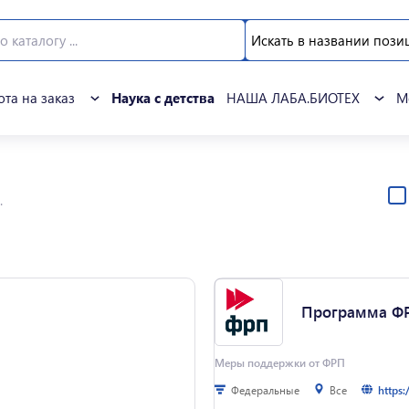
Искать в названии пози
ота на заказ
Наука с детства
НАША ЛАБА.БИОТЕХ
М
.
Программа ФР
Меры поддержки от ФРП
Федеральные
Все
https:/