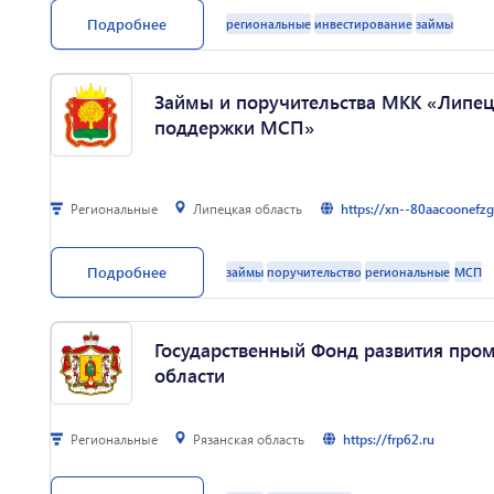
Льготное заёмное софинансирование на проекты.
Подробнее
региональные
инвестирование
займы
Целевое назначение – инвестиции в промышленность.
Общий бюджет проекта от 6.25 млн рублей.
Сумма займа от 5 млн рублей. Ставка 1-5 % годовых.
Займы и поручительства МКК «Липец
поддержки МСП»
Региональные
Липецкая область
https://xn--80aacoonefz
• микрозаймы до 5 млн руб. сроком до 3 лет • займы до 20 млн 
Подробнее
займы
поручительство
региональные
МСП
отсрочка до 6 месяцев по текущим займам и рефинансирование
займов, лизинга на предпринимательские цели. Поручительства
МСП, вытекающим из кредитных договоров, договоров о предос
договоров займа. Размер: до 70% обязательств, но не более 25 м
Государственный Фонд развития про
совокупный лимит поручительства на заемщика по нескольким д
области
Региональные
Рязанская область
https://frp62.ru
По программе осуществляется заемное финансирование проект