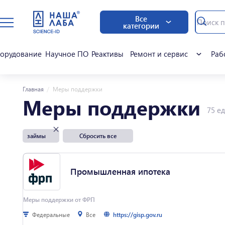
Все
категории
орудование
Научное ПО
Реактивы
Ремонт и сервис
Раб
Главная
Меры поддержки
Меры поддержки
75 ед
займы
Сбросить все
Промышленная ипотека
Меры поддержки от ФРП
Федеральные
Все
https://gisp.gov.ru