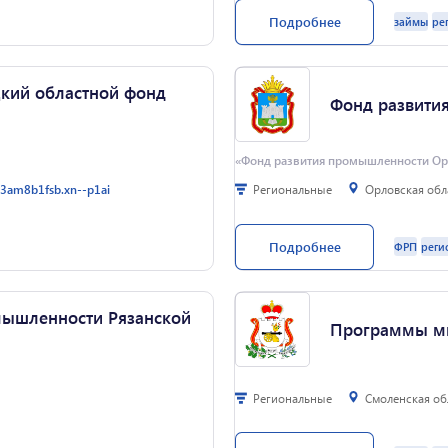
Сумма от 5-50 млн. руб. Срок до
Подробнее
займы
ре
в том числе ≥15% от суммы займа 
освобождение от уплаты основно
начиная со 2 года серийного про
Целевое назначение: — разработ
кий областной фонд
приобретение в собственность 
Фонд развити
«Фонд развития промышленности Ор
g3am8b1fsb.xn--p1ai
Региональные
Орловская обл
руб. сроком до 7 лет • возможна
Фонд совместно с Федеральным ф
Подробнее
ФРП
реги
 ранее полученных кредитов,
до 5 лет под 1%, 3% и 5% годовы
 по обязательствам субъектов
развития" и «Комплектующие изд
тавлении банковской гарантии,
(средства регионов). Фонд оказ
лн руб. (по одной сделке);
области по привлечению различ
мышленности Рязанской
оговорам - 46 млн рублей.
программах финансирования и с
Программы м
Региональные
Смоленская об
ов, направленных на развитие
Программа направлена на поддер