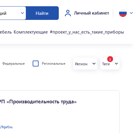
Личный кабинет
ций
Найти
ебель
Комплектующие
#проект_у_нас_есть_такие_приборы
1
Федеральные
Региональные
Регион
Теги
П «Производительность труда»
/frprf.ru